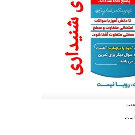
هفتم
است .