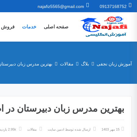
najafiz5565@gmail.com
09137168752
صفحه اصلی
خدمات
فروش ک
آموزش زبان نجفی
بلاگ
مقالات
بهترین مدرس زبان دبیرستان
بهترین مدرس زبان دبیرستان در ا
15 مهر 1403
ارسال شده توسط
ادمین سایت
مقالات
2.95k بازدید